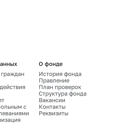
ванных
О фонде
 граждан
История фонда
Правление
одействия
План проверок
Структура фонда
ет
Вакансии
больным с
Контакты
леваниями
Реквизиты
ризация