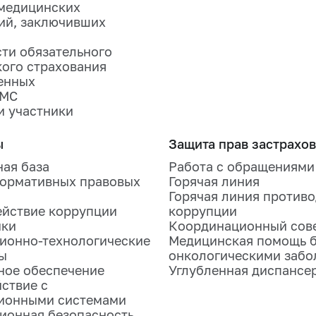
медицинских
ий, заключивших
ти обязательного
ого страхования
енных
ОМС
и участники
ы
Защита прав застрахо
ая база
Работа с обращениями
ормативных правовых
Горячая линия
Горячая линия против
йствие коррупции
коррупции
ики
Координационный сов
ионно-технологические
Медицинская помощь 
ы
онкологическими забо
ное обеспечение
Углубленная диспансе
ствие с
ионными системами
ионная безопасность