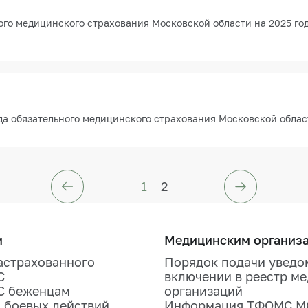
го медицинского страхования Московской области на 2025 год
а обязательного медицинского страхования Московской област
1
2
м
Медицинским организ
астрахованного
Порядок подачи уведо
С
включении в реестр м
С беженцам
организаций
 боевых действий
Информация ТФОМС М