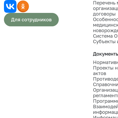
Перечень 
организац
договоры
Особеннос
Для сотрудников
медицинск
новорожд
Система 
Субъекты 
Документ
Нормативн
Проекты н
актов
Противоде
Справочн
Организац
регламент
Программ
Взаимодей
информац
Информац