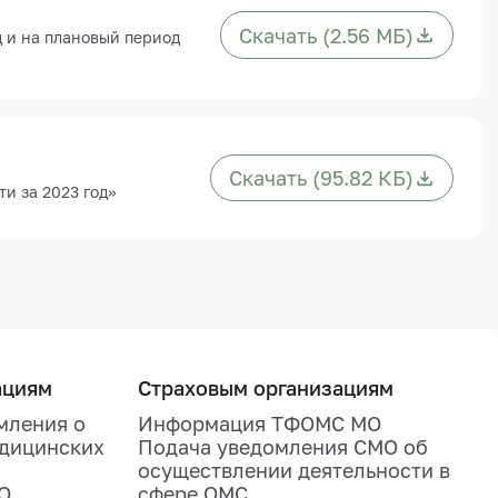
Скачать (2.56 МБ)
 и на плановый период
Скачать (95.82 КБ)
и за 2023 год»
ациям
Страховым организациям
мления о
Информация ТФОМС МО
едицинских
Подача уведомления СМО об
осуществлении деятельности в
О
сфере ОМС