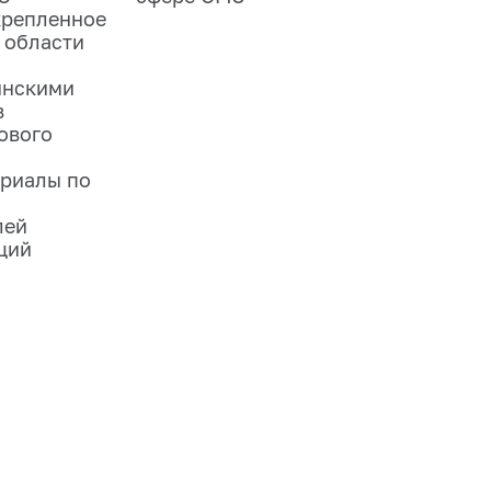
крепленное
 области
инскими
в
ового
риалы по
лей
ций