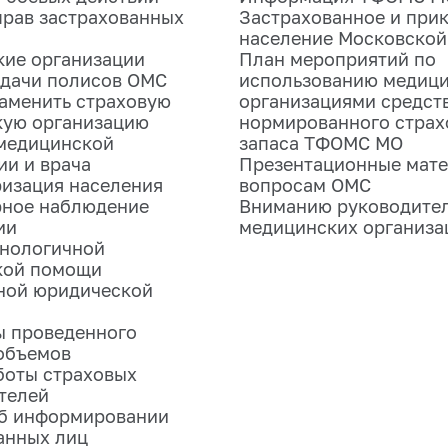
прав застрахованных
Застрахованное и при
население Московской
ие организации
План мероприятий по
дачи полисов ОМС
использованию медиц
аменить страховую
организациями средст
кую организацию
нормированного страх
медицинской
запаса ТФОМС МО
ии и врача
Презентационные мате
изация населения
вопросам ОМС
рное наблюдение
Вниманию руководите
ии
медицинских организа
хнологичной
кой помощи
ной юридической
ы проведенного
объемов
боты страховых
телей
об информировании
анных лиц