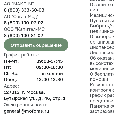
АО "МАКС-М"
О защите 
лиц
8 (800) 333-60-03
Медицинск
АО "Согаз-Мед"
Пункты вы
8 (800) 100-07-02
Выбрать/з
ООО "Капитал-МС"
медицинс
8 (800) 100-81-02
О выборе 
организац
Отправить обращение
Диспансер
Диспансе
График работы:
Об оказан
Пн-Чт:
09:00-17:45
высокоте
Пт:
09:00-16:30
медицинс
Сб-Вс:
выходной
О бесплат
помощи
Обед:
13:00-13:30
Результат
Адрес:
контроля 
127015, г. Москва,
График ра
Бутырская ул., д. 46, стр. 1
представи
Электронная почта:
Памятка 
general@mofoms.ru
застрахов